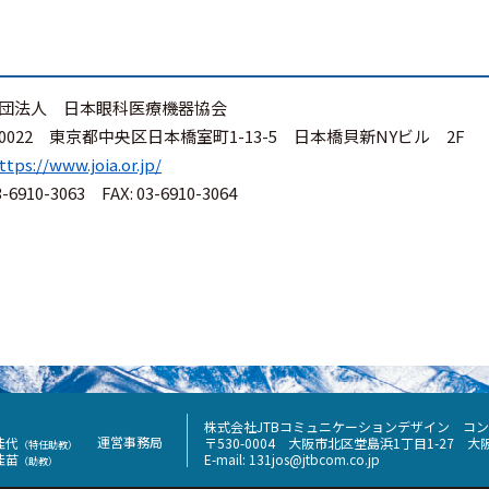
示
団法人 日本眼科医療機器協会
3-0022 東京都中央区日本橋室町1-13-5 日本橋貝新NYビル 2F
ttps://www.joia.or.jp/
3-6910-3063 FAX: 03-6910-3064
株式会社JTBコミュニケーションデザイン
コン
運営事務局
佳代
〒530-0004
大阪市北区堂島浜1丁目1-27
大
（特任助教）
佳苗
E-mail:
131jos@jtbcom.co.jp
（助教）