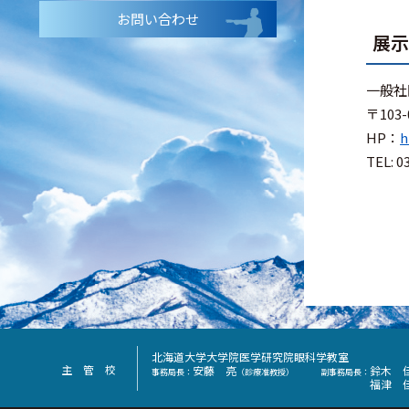
お問い合わせ
展
一般社
〒10
HP：
h
TEL: 0
北海道大学大学院医学研究院眼科学教室
主 管 校
安藤 亮
鈴木 
事務局長：
（診療准教授）
副事務局長：
福津 