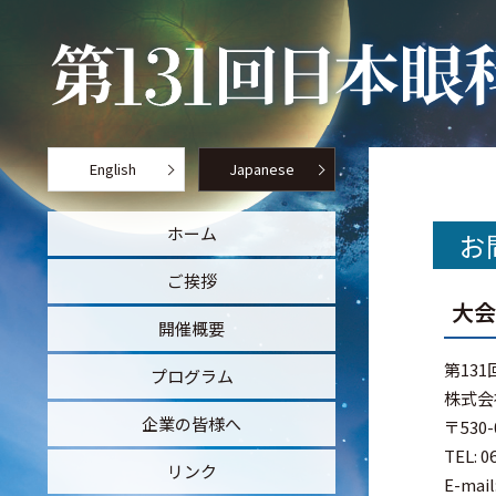
English
Japanese
ホーム
お
ご挨拶
大
開催概要
第13
プログラム
株式会
企業の皆様へ
〒53
TEL: 0
リンク
E-mail