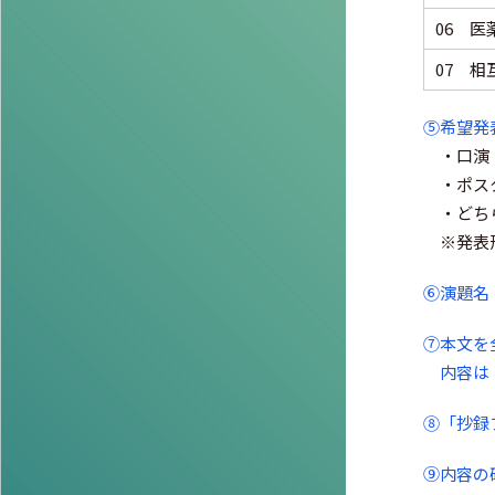
06 医
07 相
⑤希望発
・口演
・ポス
・どち
※発表
⑥演題名
⑦本文を
内容は
⑧「抄録
⑨内容の