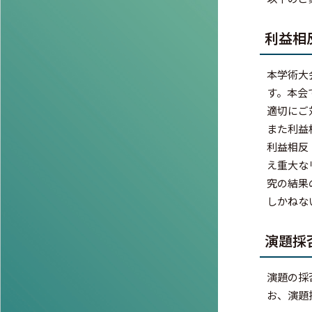
利益相
本学術大
す。本会
適切にご
また利益相
利益相反
え重大な
究の結果
しかねな
演題採
演題の採
お、演題