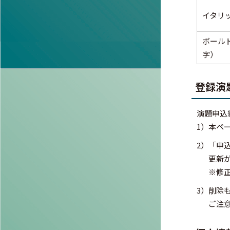
イタリ
ボール
字）
登録演
演題申込
1）
本ペ
2）
「申
更新
※修
3）
削除
ご注