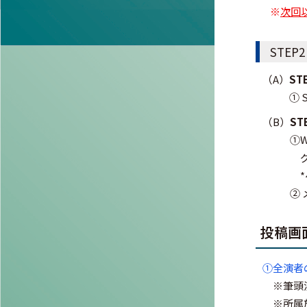
※
次回
STE
（A）
S
①
（B）
S
①
②
投稿画
①全演者
※筆頭
※所属