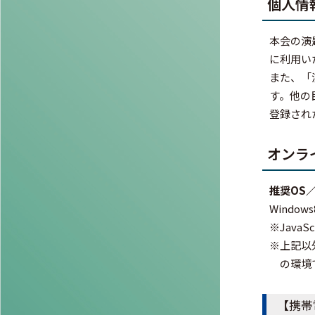
個人情
本会の演
に利用い
また、「
す。他の
登録され
オンラ
推奨OS
Window
※Java
※上記以
の環境
【携帯