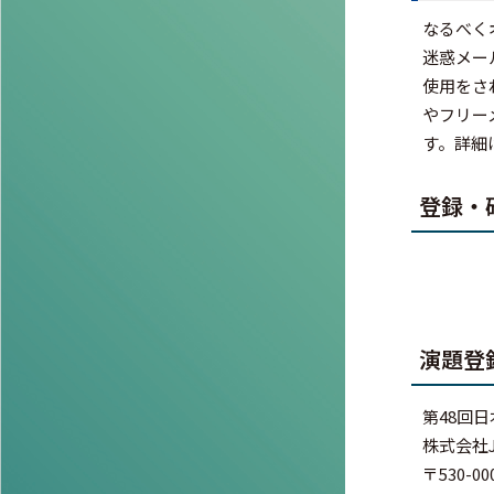
なるべく
迷惑メー
使用をされ
やフリー
す。詳細
登録・
演題登
第48回
株式会社
〒530-