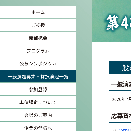
ホーム
ご挨拶
開催概要
プログラム
公募シンポジウム
一般
一般演題募集・採択演題一覧
一般演
参加登録
2026年
単位認定について
会場のご案内
応募資
企業の皆様へ
1）
筆頭