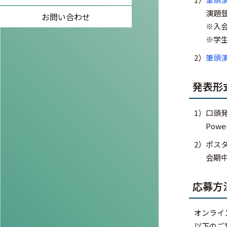
演題
お問い合わせ
※入
※学
2）
筆頭
発表形
1）
口頭
Pow
2）
ポス
会期
応募方
オンライ
以下のご