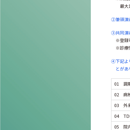
最大
②筆頭演
③共同演
※登録
※診療
④下記よ
とがあ
01 調
02 病
03 
04 T
05 