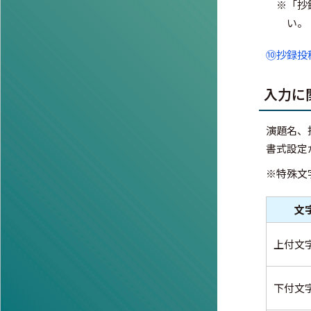
※「抄
い。
⑩抄録投
入力に
演題名、
書式設定
※特殊文
文
上付文
下付文