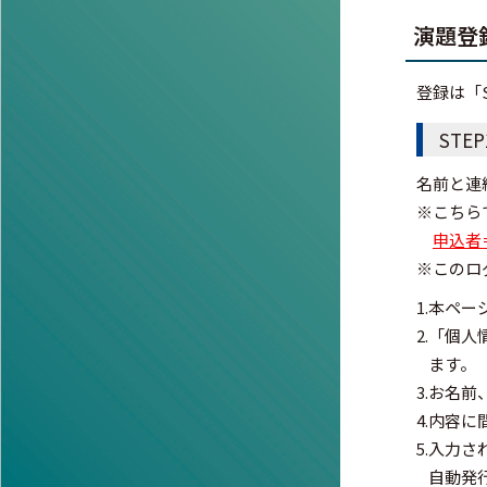
演題登
登録は「
STE
名前と連
※こちら
申込者
※このロ
1.
本ペー
2.
「個人
ます。
3.
お名前
4.
内容に
5.
入力さ
自動発