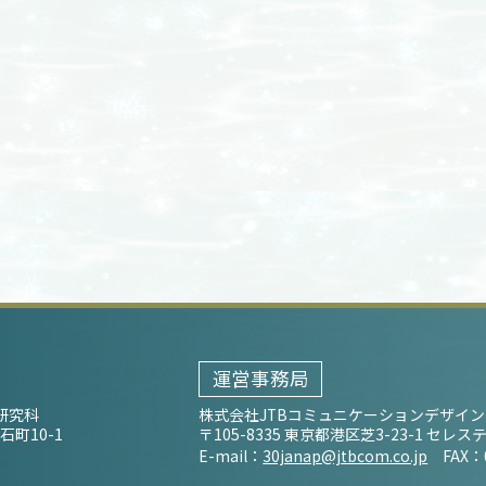
運営事務局
研究科
株式会社JTBコミュニケーションデザイン
石町10-1
〒105-8335 東京都港区芝3-23-1 セ
E-mail：
30janap@jtbcom.co.jp
FAX：