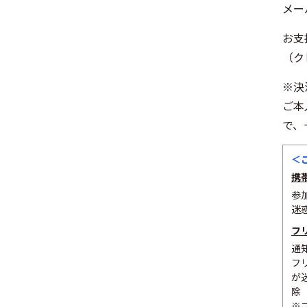
メー
お支
（ク
※決
ご本
で、
＜
携
参
迷
フ
通
フ
が
除
※