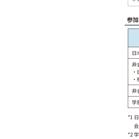
参加
日
非
・
・
非
学
*1
会
*2