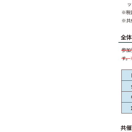
ッ
※税
※共
全体
参加
す。
共催