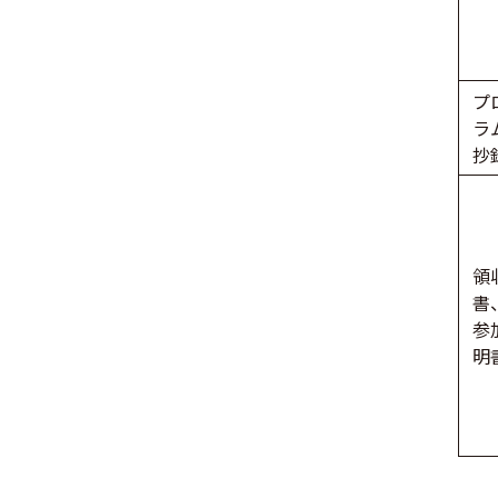
プ
ラ
抄
領
書
参
明