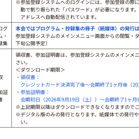
※参加登録システムへのログインには、参加登録の際に
動で割り振られた「パスワード」が必要になります
アドレスへ自動配信されています。
ログ
本会ではプログラム・抄録集の冊子（紙媒体）の発行
ム・
参加登録システムのメインメニュー画面からの閲覧・ダウ
録集
下旬公開予定）
領収書、参加証明書は、参加登録システムのメインメ
さい。
＜ダウンロード期限＞
収
・領収書：
、
クレジットカード決済完了後～会期終了1ヶ月後（202
加証
・参加証明書：
書
会期初日（2026年9月19日（土））～会期終了1ヶ月後
※上記期限以降はダウンロードできなくなりますので
※デジタル版のみの発行となります。紙媒体での発行
い。