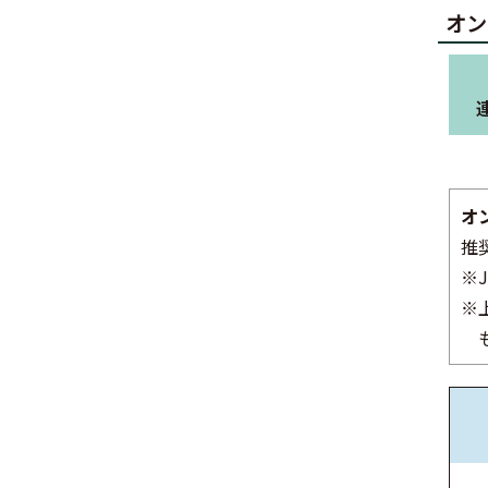
オン
オ
推奨
※
※