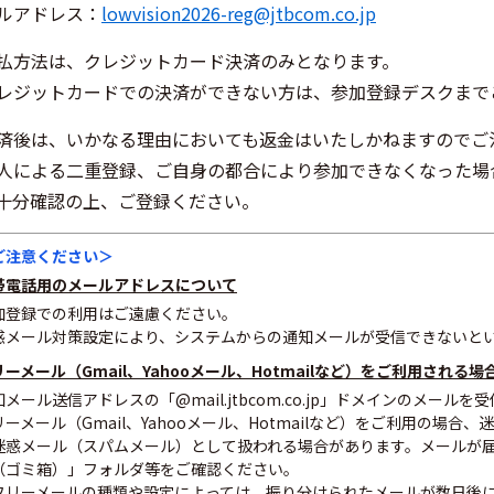
ルアドレス：
lowvision2026-reg@jtbcom.co.jp
払方法は、クレジットカード決済のみとなります。
レジットカードでの決済ができない方は、参加登録デスクまで
済後は、いかなる理由においても返金はいたしかねますのでご
人による二重登録、ご自身の都合により参加できなくなった場
十分確認の上、ご登録ください。
ご注意ください＞
帯電話用のメールアドレスについて
加登録での利用はご遠慮ください。
惑メール対策設定により、システムからの通知メールが受信できないと
リーメール（Gmail、Yahooメール、Hotmailなど）をご利用される場
知メール送信アドレスの「@mail.jtbcom.co.jp」ドメインのメー
リーメール（Gmail、Yahooメール、Hotmailなど）をご利用の場
迷惑メール（スパムメール）として扱われる場合があります。メールが
（ゴミ箱）」フォルダ等をご確認ください。
フリーメールの種類や設定によっては、振り分けられたメールが数日後