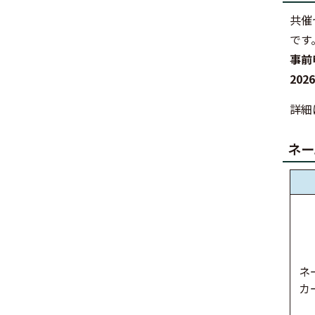
共催
です
事前
20
詳細
ネー
ネ
カ