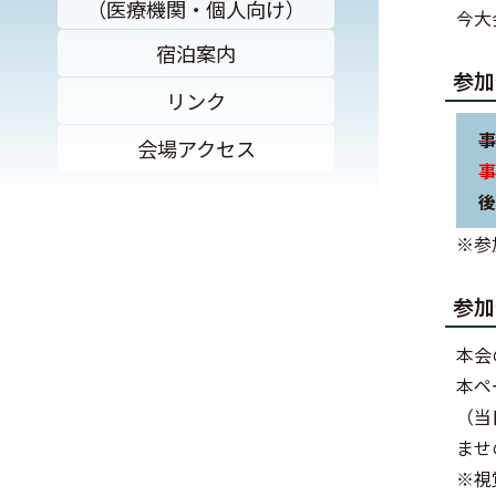
（医療機関・個人向け）
今大
宿泊案内
参加
リンク
事
会場アクセス
事
後
※参
参加
本会
本ペ
（当
ませ
※視