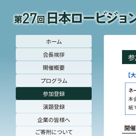
ホーム
会長挨拶
参
開催概要
【大
プログラム
ネ
参加登録
本
演題登録
紙
企業の皆様へ
開催
ご寄附について