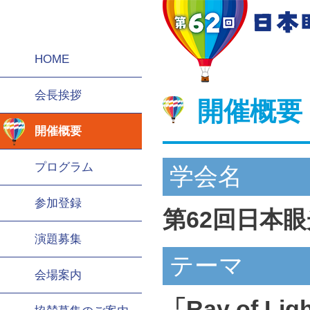
HOME
会長挨拶
開催概要
開催概要
プログラム
学会名
参加登録
第62回日本
演題募集
テーマ
会場案内
「Ray of Lig