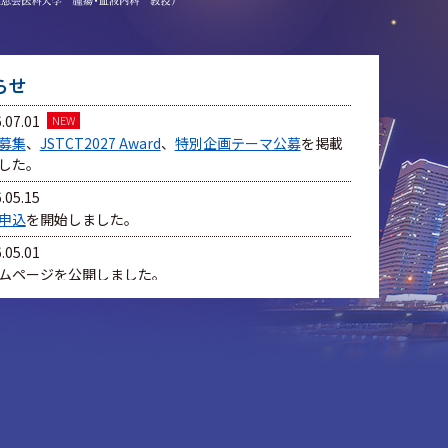
らせ
.07.01
募集
、
JSTCT2027 Award
、
特別企画テーマ公募
を掲載
した。
.05.15
申込
を開始しました。
.05.01
ムページを公開しました。