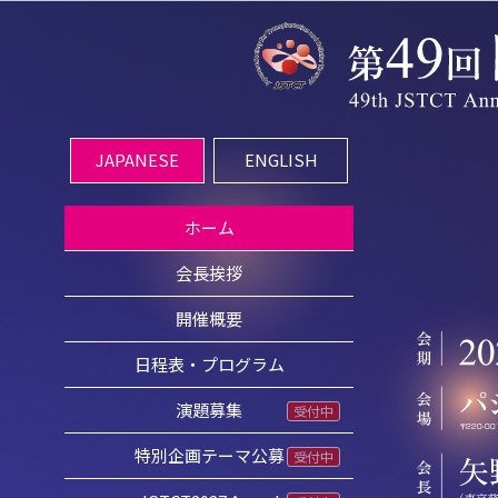
JAPANESE
ENGLISH
ホーム
会長挨拶
開催概要
日程表・プログラム
演題募集
受付中
特別企画テーマ公募
受付中