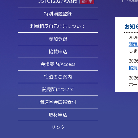
JSTCT2027 Award
受付中
特別演題登録
お知
利益相反自己申告について
2026
参加登録
演題
しま
協賛申込
2026
会場案内/Access
協賛
宿泊のご案内
2026
ホー
託児所について
関連学会広報受付
取材申込
リンク