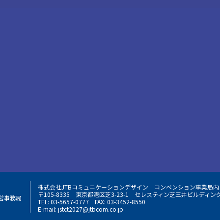
株式会社JTBコミュニケーションデザイン
コンベンション事業局内
〒105-8335
東京都港区芝3-23-1
セレスティン芝三井ビルディング
営事務局
TEL: 03-5657-0777
FAX: 03-3452-8550
E-mail:
jstct2027@jtbcom.co.jp