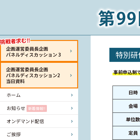
挑戦者求む‼
企画運営委員長企画
特別研
パネルディスカッション 3
企画運営委員長企画
事前申込制
パネルディスカッション2
当日資料
日時
ホーム
会場
お知らせ
新着情報‼
単位数
オンデマンド配信
定員
ご挨拶